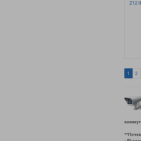
Z12 
1
2
коммута
**Почем
- IP-ка