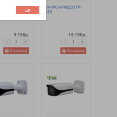
C-HFW1420SP-
DH-IPC-HFW2231TP-
Да
IP камера
VFS
9 190р.
15 190р.
-
-
+
+
В корзину
В корзину