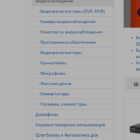
Видеонаблюдение
- Видеорегистраторы (DVR, NVR)
- Камеры видеонаблюдения
- Комплекты видеонаблюдения
В
- Программное обеспечение
(
К
- Видеорегистраторы
в
- Кронштейны
К
в
- Микрофоны
- Жесткие диски
- Коммутаторы
- Разъемы, коннекторы
Домофоны
Охранно-пожарная сигнализация
Шлагбаумы и Автоматика для