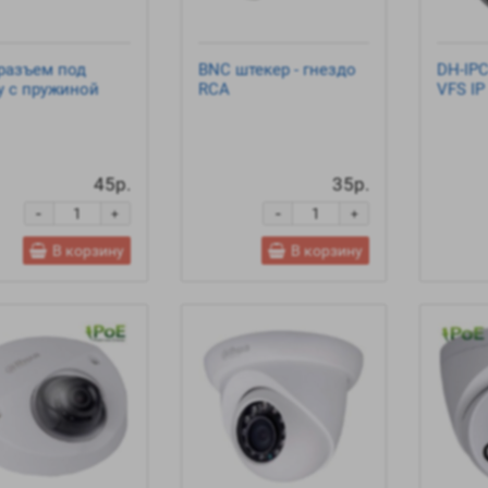
разъем под
BNC штекер - гнездо
DH-IP
у c пружиной
RCA
VFS IP
45р.
35р.
-
-
+
+
В корзину
В корзину