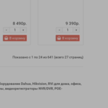
8 490р.
9 390р.
-
-
+
+
В корзину
В корзину
Показано с 1 по 24 из 641 (всего 27 страниц)
удование Dahua, Hikvision, RVi для дома, офиса,
ры, видеорегистраторы NVR/DVR, POE-