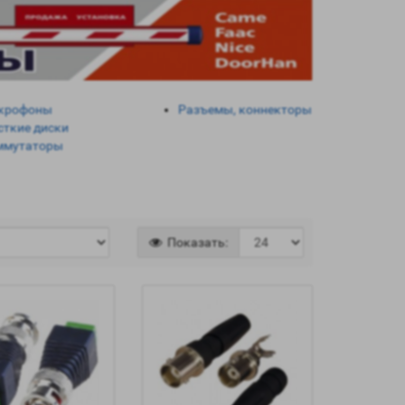
крофоны
Разъемы, коннекторы
сткие диски
ммутаторы
Показать: