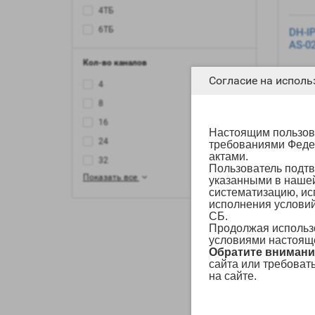
4ТБ
6ТБ
DH-I
AS-0
Кол-во каналов
Согласие на исполь
4
8
16
Настоящим пользова
24
требованиями Феде
актами.
32
Пользователь подтв
Показать все
указанными в наш
систематизацию, ис
исполнения условий
СБ.
Продолжая использо
условиями настоящ
Обратите внимани
сайта или требоват
на сайте.