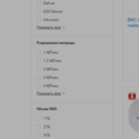
Dahua
ESO Secure
BNC 
Hikvision
пайк
Показать все
Разрешение матрицы
1 МПикс
1.3 МПикс
2 МПикс
3 МПикс
4 МПикс
Показать все
Объем HDD
1ТБ
2ТБ
3ТБ