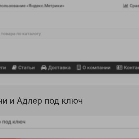
спользование «Яндекс.Метрики»
Сра
уги
Статьи
Доставка
О компании
Конта
и и Адлер под ключ
р под ключ