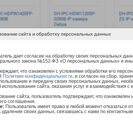
PC-HDPW1420FP-
DH-IPC-HDW1120SP-
DH-IP
280B
0280B IP камера
ZS IP 
Dahua
зование сайта и обработку персональных данных
11 090р.
5 100р.
-
-
+
+
тель дает согласие на обработку своих персональных данн
рального закона №152-ФЗ «О персональных данных» и и
В корзину
В корзину
ерждает, что ознакомлен с условиями обработки его персо
ей
Политике конфиденциальности
, и согласен на сбор, хране
пользование и передачу своих персональных данных, необ
 использования сайта, оказания услуг и взаимодействия с 
вание сайта, пользователь подтверждает, что ознакомлен и
его соглашения.
е:
Пользователь имеет право в любой момент отказаться о
ь удаление своих данных, связавшись с нами по контактны