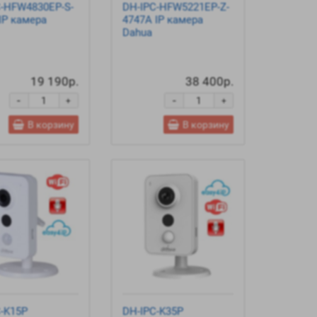
C-HFW4830EP-S-
DH-IPC-HFW5221EP-Z-
IP камера
4747A IP камера
Dahua
19 190р.
38 400р.
-
-
+
+
В корзину
В корзину
C-K15P
DH-IPC-K35P