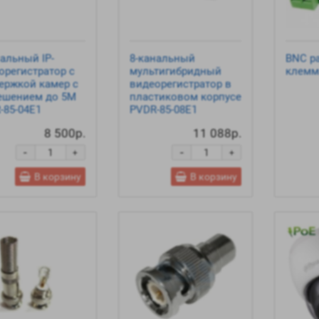
нальный IP-
8-канальный
BNC р
орегистратор c
мультигибридный
клемм
ержкой камер c
видеорегистратор в
ешением до 5M
пластиковом корпусе
-85-04E1
PVDR-85-08E1
8 500р.
11 088р.
-
-
+
+
В корзину
В корзину