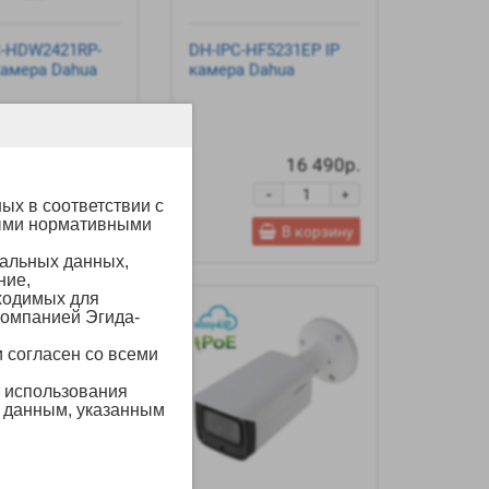
C-HDW2421RP-
DH-IPC-HF5231EP IP
камера Dahua
камера Dahua
14 090р.
16 490р.
-
-
+
+
ых в соответствии с
ными нормативными
В корзину
В корзину
нальных данных,
ние,
ходимых для
компанией Эгида-
 согласен со всеми
т использования
м данным, указанным