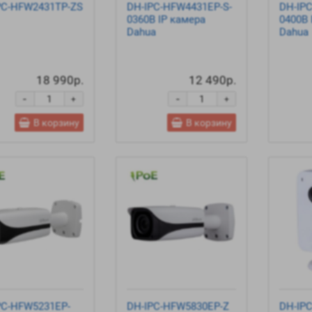
PC-HFW2431TP-ZS
DH-IPC-HFW4431EP-S-
DH-IP
0360B IP камера
0400B 
Dahua
Dahua
18 990р.
12 490р.
-
-
+
+
В корзину
В корзину
PC-HFW5231EP-
DH-IPC-HFW5830EP-Z
DH-IP