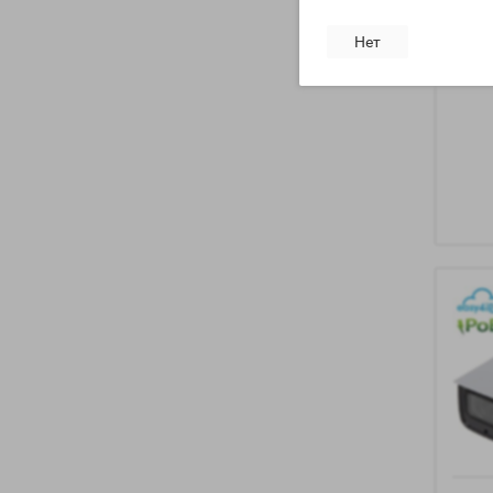
DH-I
Нет
0360
Dahu