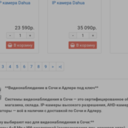
IP камера Dahua
IP камера Dahua
23 590р.
35 090р.
-
-
+
+
В корзину
В корзину
3
4
5
6
7
8
9
>
>|
**Видеонаблюдение в Сочи и Адлере под ключ**
Системы видеонаблюдения в Сочи — это сертифицированное обор
магазина, склада. IP-камеры высокого разрешения, AHD-каме
торы — всё в наличии с доставкой по Сочи и Адлеру.
у выбирают нас для видеонаблюдения в Сочи:**
меры 4–8 Мп с ИИ-аналитикой (распознавание лиц, номеров авто)