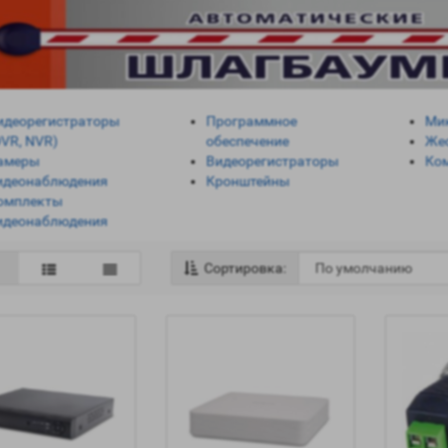
идеорегистраторы
Программное
Ми
DVR, NVR)
обеспечение
Же
амеры
Видеорегистраторы
Ко
идеонаблюдения
Кронштейны
омплекты
идеонаблюдения
Сортировка: