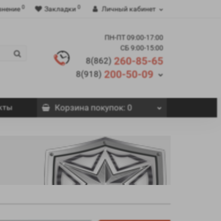
0
0
внение
Закладки
Личный кабинет
ПН-ПТ 09:00-17:00
СБ 9:00-15:00
260-85-65
8(862)
200-50-09
8(918)
кты
Корзина
покупок
: 0