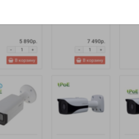
PC-HFW1220SP-
DH-IPC-HFW1320SP-
DH-IP
B IP камера
0360B IP камера
0360B 
a
Dahua
Dahua
5 890р.
7 490р.
-
-
+
+
В корзину
В корзину