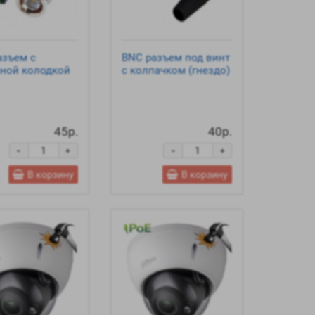
азъем c
BNC разъем под винт
ной колодкой
с колпачком (гнездо)
45р.
40р.
-
-
+
+
В корзину
В корзину