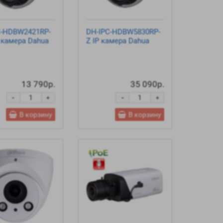
C-HDBW2421RP-
DH-IPC-HDBW5830RP-
 камера Dahua
Z IP камера Dahua
13 790р.
35 090р.
-
-
+
+
В корзину
В корзину