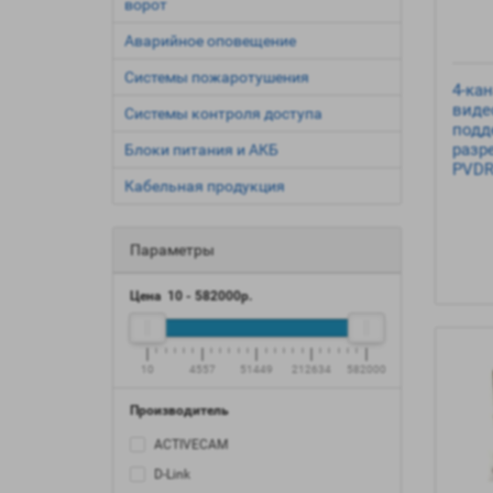
ворот
Аварийное оповещение
Системы пожаротушения
4-ка
виде
Системы контроля доступа
подд
разр
Блоки питания и АКБ
PVDR
Кабельная продукция
Параметры
Цена
10
-
582000
р.
10
4557
51449
212634
582000
Производитель
ACTIVECAM
D-Link