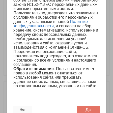
соответствии с требованиями Федерального
закона №152-ФЗ «О персональных данных»
и иными нормативными актами.
Пользователь подтверждает, что ознакомлен
с условиями обработки его персональных
данных, указанными в нашей
Политике
конфиденциальности
, и согласен на сбор,
хранение, систематизацию, использование и
передачу своих персональных данных,
Контроллер STEMAX
Контроллер STEMAX
необходимых для исполнения условий
FX410
FX810
использования сайта, оказания услуг и
взаимодействия с компанией Эгида-СБ.
Продолжая использование сайта,
4 500р.
5 000р.
пользователь подтверждает, что ознакомлен
-
-
и согласен со всеми условиями настоящего
+
+
соглашения.
Обратите внимание:
Пользователь имеет
В корзину
В корзину
право в любой момент отказаться от
использования сайта или требовать
удаление своих данных, связавшись с нами
по контактным данным, указанным на сайте.
Да
Нет