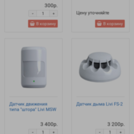
300р.
Цену уточняйте
-
+
В корзину
В корзину
Датчик движения
Датчик дыма Livi FS-2
типа "штора" Livi MSW
3 400р.
3 200р.
-
-
+
+