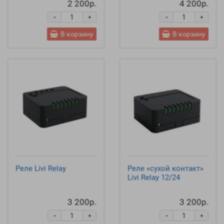
2 200р.
4 200р.
-
-
+
+
В корзину
В корзину
Реле Livi Relay
Реле «сухой контакт»
Livi Relay 12/24
3 200р.
3 200р.
-
-
+
+