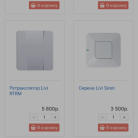
В корзину
В корзину
Ретранслятор Livi
Сирена Livi Siren
RTRM
5 800р.
3 500р.
-
-
+
+
В корзину
В корзину