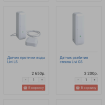
Датчик протечки воды
Датчик разбития
Livi LS
стекла Livi GS
2 650р.
3 200р.
-
-
+
+
В корзину
В корзину