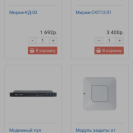
Мираж-КД-03
Мираж-СКП12-01
1 692р.
3 400р.
-
-
+
+
В корзину
В корзину
Модемный пул
Модуль защиты от