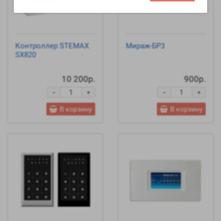
Контроллер STEMAX
Мираж-БР3
SX820
10 200р.
900р.
-
-
+
+
В корзину
В корзину