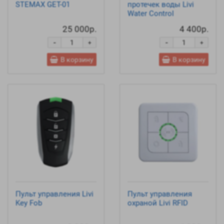
STEMAX GET-01
протечек воды Livi
Water Control
25 000р.
4 400р.
-
-
+
+
В корзину
В корзину
Пульт управления Livi
Пульт управления
Key Fob
охраной Livi RFID