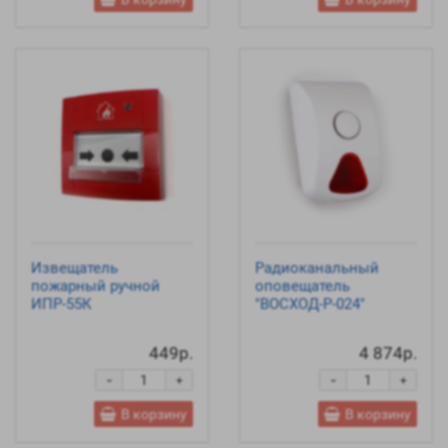
Извещатель
Радиоканальный
пожарный ручной
оповещатель
ИПР-55К
"ВОСХОД-Р-024"
449р.
4 874р.
-
-
+
+
В корзину
В корзину