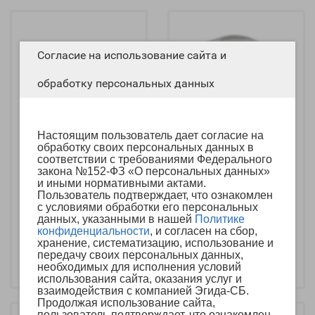
Согласие на использование сайта и
обработку персональных данных
Настоящим пользователь дает согласие на
обработку своих персональных данных в
соответствии с требованиями Федерального
Тепловой пожарный
Тепловой пожарный
закона №152-ФЗ «О персональных данных»
извещатель ИП 101-
извещатель ИП 105-1-
и иными нормативными актами.
1А-А3
А3 (70°)
Пользователь подтверждает, что ознакомлен
с условиями обработки его персональных
данных, указанными в нашей
Политике
385р.
354р.
конфиденциальности
, и согласен на сбор,
хранение, систематизацию, использование и
-
-
+
+
передачу своих персональных данных,
необходимых для исполнения условий
В корзину
В корзину
использования сайта, оказания услуг и
взаимодействия с компанией Эгида-СБ.
Продолжая использование сайта,
пользователь подтверждает, что ознакомлен