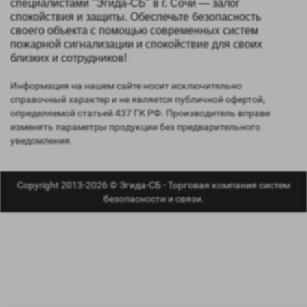
специалистами "Эгида-СБ" в г. Сочи — залог
спокойствия и защиты. Обеспечьте безопасность
своего объекта с помощью современных систем
пожарной сигнализации и спокойствие для своих
близких и сотрудников!
Информация на нашем сайте носит исключительно
справочный характер и не является публичной офертой,
определяемой статьей 437 ГК РФ. Производитель вправе
изменять параметры продукции без предварительного
уведомления.
Copyright 2013-2026 © Эгида-СБ - Торговая компания систем
безопасности и связи.