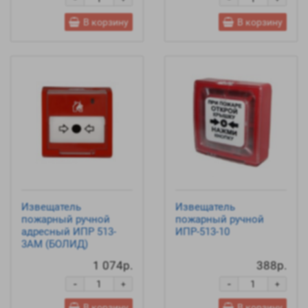
В корзину
В корзину
Извещатель
Извещатель
пожарный ручной
пожарный ручной
адресный ИПР 513-
ИПР-513-10
3АМ (БОЛИД)
1 074р.
388р.
-
-
+
+
В корзину
В корзину