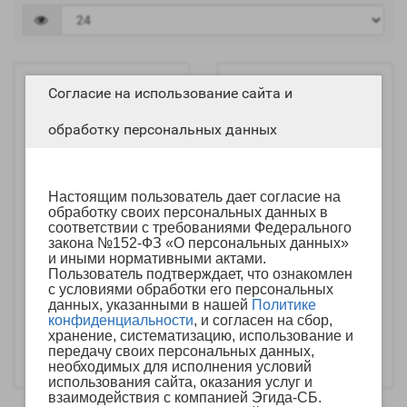
Согласие на использование сайта и
обработку персональных данных
Настоящим пользователь дает согласие на
обработку своих персональных данных в
соответствии с требованиями Федерального
закона №152-ФЗ «О персональных данных»
и иными нормативными актами.
Блок сопряжения
Блок сопряжения
Пользователь подтверждает, что ознакомлен
домофона MCK
домофона MCЦ
с условиями обработки его персональных
данных, указанными в нашей
Политике
1 890р.
1 890р.
конфиденциальности
, и согласен на сбор,
-
-
+
+
хранение, систематизацию, использование и
передачу своих персональных данных,
В корзину
В корзину
необходимых для исполнения условий
использования сайта, оказания услуг и
взаимодействия с компанией Эгида-СБ.