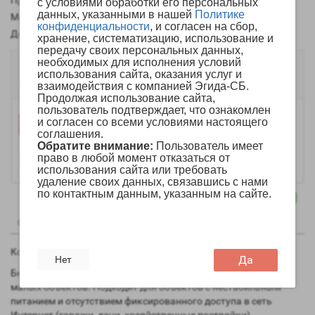
Производитель:
Стелс НПП
с условиями обработки его персональных
данных, указанными в нашей
Политике
Модель:
Мираж-GSM-A4-04
конфиденциальности
, и согласен на сбор,
Доступно:
Нет в наличии
хранение, систематизацию, использование и
передачу своих персональных данных,
необходимых для исполнения условий
Цену уточняйте
использования сайта, оказания услуг и
Нет в наличии
взаимодействия с компанией Эгида-СБ.
Продолжая использование сайта,
пользователь подтверждает, что ознакомлен
и согласен со всеми условиями настоящего
Уведомить
соглашения.
Обратите внимание:
Пользователь имеет
право в любой момент отказаться от
использования сайта или требовать
удаление своих данных, связавшись с нами
по контактным данным, указанным на сайте.
0
0
Описание
Отзывы
Вопрос - Ответ
Контроллер для частной охраны с функциями «умного дома»
Да
Нет
Бюджетный контроллер предназначен для частной охраны
малых объектов. Подходит для объектов с нестабильным
питанием и отсутствием фиксированного доступа в сеть