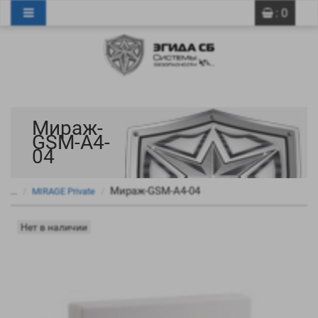
0
0
: 0
Мираж-
GSM-A4-
04
Мираж-GSM-A4-04
...
MIRAGE Private
Нет в наличии