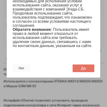
необходимых для исполнения условий
1 800р.
использования сайта, оказания услуг и
взаимодействия с компанией Эгида-СБ.
Предзаказ
Продолжая использование сайта,
пользователь подтверждает, что ознакомлен
и согласен со всеми условиями настоящего
соглашения.
Уведомить
Обратите внимание:
Пользователь имеет
право в любой момент отказаться от
использования сайта или требовать
удаление своих данных, связавшись с нами
по контактным данным, указанным на сайте.
0
0
Описание
Отзывы
Вопрос - Ответ
Да
Нет
Модуль для передачи данных по сети Ethernet и проводным
телефонным линиям
Используется с контроллерами STEMAX MX810/MX820/MX830
и Мираж-GSM-M8-03
Интерфейс Ethernet позволяет установить проводное
подключение контроллера к сети Интернет через локальную