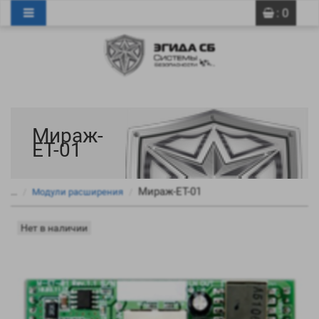
0
0
: 0
Мираж-
ЕТ-01
Мираж-ЕТ-01
...
Модули расширения
Нет в наличии