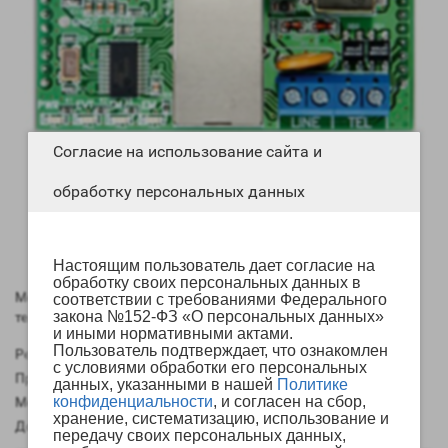
Согласие на использование сайта и
обработку персональных данных
Настоящим пользователь дает согласие на
обработку своих персональных данных в
Модуль для передачи данных по сети Ethernet и проводным
соответствии с требованиями Федерального
закона №152-ФЗ «О персональных данных»
телефонным линиям
и иными нормативными актами.
Пользователь подтверждает, что ознакомлен
Рейтинг:
с условиями обработки его персональных
Производитель:
Стелс НПП
данных, указанными в нашей
Политике
конфиденциальности
, и согласен на сбор,
Модель:
Мираж-ЕТ-01
хранение, систематизацию, использование и
Доступно:
Предзаказ
передачу своих персональных данных,