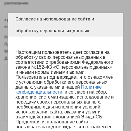
расписанию.
Согласие на использование сайта и
* ВНИМАНИЕ!
Жесткий диск, блок питания и кабель в
комплект не входят, их следует приобретать отдельно.
обработку персональных данных
Рейтинг:
Производитель:
HiWatch
Модель:
2076-
Настоящим пользователь дает согласие на
обработку своих персональных данных в
Доступно:
Есть в наличии
соответствии с требованиями Федерального
закона №152-ФЗ «О персональных данных»
9 590р.
и иными нормативными актами.
Пользователь подтверждает, что ознакомлен
Есть в наличии
с условиями обработки его персональных
данных, указанными в нашей
Политике
конфиденциальности
, и согласен на сбор,
-
В корзину
хранение, систематизацию, использование и
+
передачу своих персональных данных,
необходимых для исполнения условий
использования сайта, оказания услуг и
взаимодействия с компанией Эгида-СБ.
Продолжая использование сайта,
пользователь подтверждает, что ознакомлен