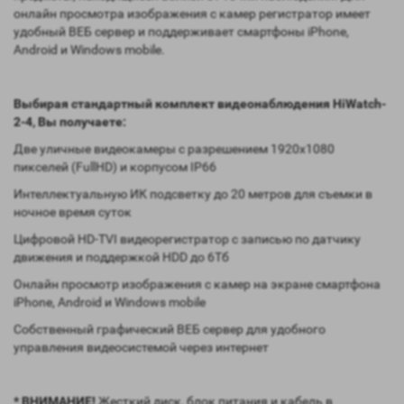
онлайн просмотра изображения с камер регистратор имеет
удобный ВЕБ сервер и поддерживает смартфоны iPhone,
Android и Windows mobile.
Выбирая стандартный комплект видеонаблюдения HiWatch-
2-4, Вы получаете:
Две уличные видеокамеры с разрешением 1920х1080
пикселей (FullHD) и корпусом IP66
Интеллектуальную ИК подсветку до 20 метров для съемки в
ночное время суток
Цифровой HD-TVI видеорегистратор с записью по датчику
движения и поддержкой HDD до 6Тб
Онлайн просмотр изображения с камер на экране смартфона
iPhone, Android и Windows mobile
Собственный графический ВЕБ сервер для удобного
управления видеосистемой через интернет
* ВНИМАНИЕ!
Жесткий диск, блок питания и кабель в