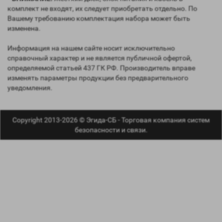
комплект не входят, их следует приобретать отдельно. По
Вашему требованию комплектация набора может быть
изменена.
Информация на нашем сайте носит исключительно
справочный характер и не является публичной офертой,
определяемой статьей 437 ГК РФ. Производитель вправе
изменять параметры продукции без предварительного
уведомления.
Copyright 2013-2026 © Эгида-СБ - Торговая компания систем
безопасности и связи.